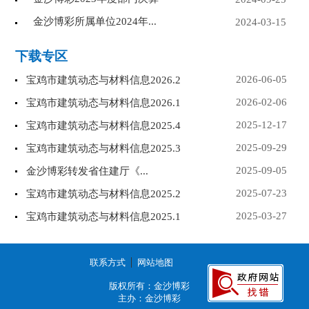
金沙博彩所属单位2024年...
2024-03-15
下载专区
2026-06-05
宝鸡市建筑动态与材料信息2026.2
2026-02-06
宝鸡市建筑动态与材料信息2026.1
2025-12-17
宝鸡市建筑动态与材料信息2025.4
2025-09-29
宝鸡市建筑动态与材料信息2025.3
2025-09-05
金沙博彩转发省住建厅《...
2025-07-23
宝鸡市建筑动态与材料信息2025.2
2025-03-27
宝鸡市建筑动态与材料信息2025.1
联系方式
网站地图
版权所有：金沙博彩
主办：金沙博彩