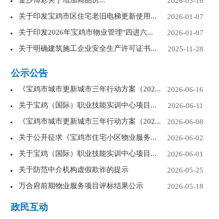
金沙博彩关于增加商品房...
2026-03-16
关于印发宝鸡市区住宅老旧电梯更新使用...
2026-01-07
关于印发2026年宝鸡市物业管理"四进六...
2026-01-07
关于明确建筑施工企业安全生产许可证书...
2025-11-28
公示公告
《宝鸡市城市更新城市三年行动方案（202...
2026-06-16
关于宝鸡（国际）职业技能实训中心项目...
2026-06-11
《宝鸡市城市更新城市三年行动方案（202...
2026-06-08
关于公开征求《宝鸡市住宅小区物业服务...
2026-06-02
关于宝鸡（国际）职业技能实训中心项目...
2026-06-01
关于防范中介机构虚假欺诈的提示
2026-05-25
万合府前期物业服务项目评标结果公示
2026-05-18
政民互动