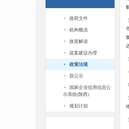
·
政府文件
  第四条 开展城市设计，应当符合城市（县人民政府所在地建制镇）总体规划和相关标准；尊重城
·
机构概况
·
政策解读
·
提案建议办理
·
政策法规
·
双公示
·
国家企业信用信息公
示系统(陕西)
  第六条 城市、县人民政府城乡规划主管部门，应当充分利用新技术开展城市设计工作。有条件的
·
规划计划