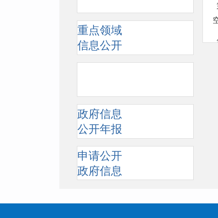
  第八条 总体城市设计应当确定城市风貌特色，保护自然山水格局，优化城市形态格局，明确公共
重点领域
信息公开
政府信息
公开年报
申请公开
政府信息
  第十条 重点地区城市设计应当塑造城市风貌特色，注重与山水自然的共生关系，协调市政工程，