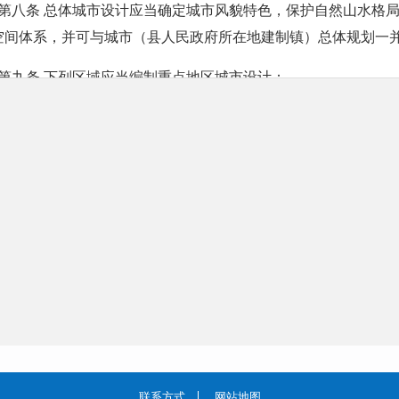
空间体系，并可与城市（县人民政府所在地建制镇）总体规划一
  第九条 下列区域应当编制重点地区城市设计：
  （一）城市核心区和中心地区；
  （二）体现城市历史风貌的地区；
  （三）新城新区；
  （四）重要街道，包括商业街；
  （五）滨水地区，包括沿河、沿海、沿湖地带；
  （六）山前地区；
  （七）其他能够集中体现和塑造城市文化、风貌特色，具有特
联系方式
网站地图