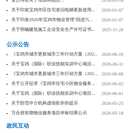
金沙博彩关于增加商品房...
2026-03-16
关于印发宝鸡市区住宅老旧电梯更新使用...
2026-01-07
关于印发2026年宝鸡市物业管理"四进六...
2026-01-07
关于明确建筑施工企业安全生产许可证书...
2025-11-28
公示公告
《宝鸡市城市更新城市三年行动方案（202...
2026-06-16
关于宝鸡（国际）职业技能实训中心项目...
2026-06-11
《宝鸡市城市更新城市三年行动方案（202...
2026-06-08
关于公开征求《宝鸡市住宅小区物业服务...
2026-06-02
关于宝鸡（国际）职业技能实训中心项目...
2026-06-01
关于防范中介机构虚假欺诈的提示
2026-05-25
万合府前期物业服务项目评标结果公示
2026-05-18
政民互动