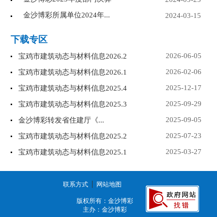
金沙博彩所属单位2024年...
2024-03-15
下载专区
2026-06-05
宝鸡市建筑动态与材料信息2026.2
2026-02-06
宝鸡市建筑动态与材料信息2026.1
2025-12-17
宝鸡市建筑动态与材料信息2025.4
2025-09-29
宝鸡市建筑动态与材料信息2025.3
2025-09-05
金沙博彩转发省住建厅《...
2025-07-23
宝鸡市建筑动态与材料信息2025.2
2025-03-27
宝鸡市建筑动态与材料信息2025.1
联系方式
网站地图
版权所有：金沙博彩
主办：金沙博彩