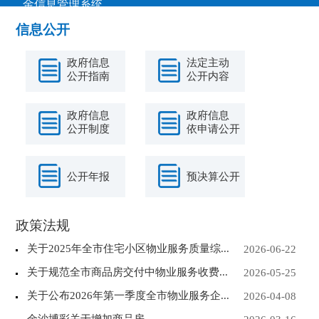
金信息管理系统
信息公开
政府信息
法定主动
公开指南
公开内容
政府信息
政府信息
公开制度
依申请公开
公开年报
预决算公开
政策法规
关于2025年全市住宅小区物业服务质量综...
2026-06-22
关于规范全市商品房交付中物业服务收费...
2026-05-25
关于公布2026年第一季度全市物业服务企...
2026-04-08