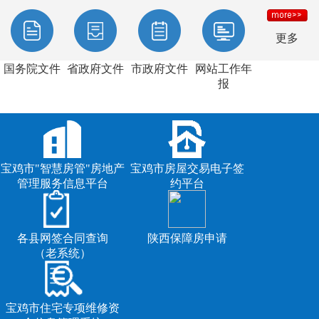
2026-05-08
全省住房城乡建设领域信访暨安全生产工作推进会召开
更多
2026-04-30
全省推进城市基础设施生命线安全工程现场会在延安召开
国务院文件
省政府文件
市政府文件
网站工作年
2026-04-29
报
2026-04-21
以赛砺精兵 实干筑防线
2026-03-27
未来五年如何推进城市更新
宝鸡市"智慧房管"房地产
宝鸡市房屋交易电子签
管理服务信息平台
约平台
各县网签合同查询
陕西保障房申请
（老系统）
宝鸡市住宅专项维修资