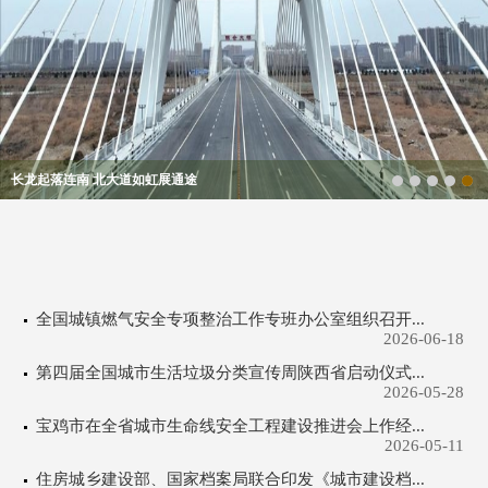
长龙起落连南 北大道如虹展通途
国家主席习近平发表二〇二六年新年贺词
全国住房城乡建设工作会议在京召开
@国务院 我为政府工作报告提建议
绿色转型，节能攻坚
金
沙
热
博
点
全国城镇燃气安全专项整治工作专班办公室组织召开...
彩
动
2026-06-18
态
第四届全国城市生活垃圾分类宣传周陕西省启动仪式...
2026-05-28
宝鸡市在全省城市生命线安全工程建设推进会上作经...
2026-05-11
住房城乡建设部、国家档案局联合印发《城市建设档...