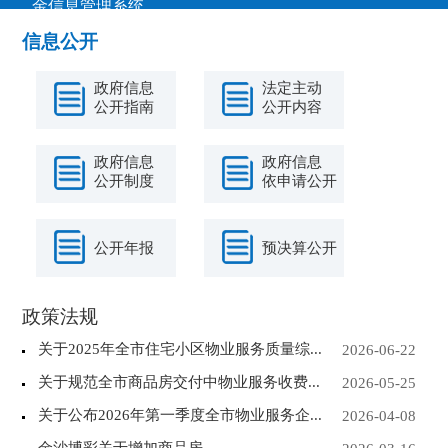
金信息管理系统
信息公开
政府信息
法定主动
公开指南
公开内容
政府信息
政府信息
公开制度
依申请公开
公开年报
预决算公开
政策法规
关于2025年全市住宅小区物业服务质量综...
2026-06-22
关于规范全市商品房交付中物业服务收费...
2026-05-25
关于公布2026年第一季度全市物业服务企...
2026-04-08