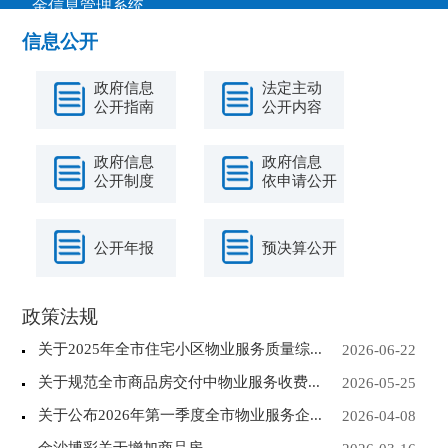
金信息管理系统
信息公开
政府信息
法定主动
公开指南
公开内容
政府信息
政府信息
公开制度
依申请公开
公开年报
预决算公开
政策法规
关于2025年全市住宅小区物业服务质量综...
2026-06-22
关于规范全市商品房交付中物业服务收费...
2026-05-25
关于公布2026年第一季度全市物业服务企...
2026-04-08