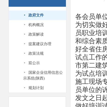
·
各会员单
政府文件
·
为切实做
机构概况
员职业培
·
政策解读
和综合素
·
提案建议办理
好全省住
·
政策法规
试点工作的
·
双公示
市第二建
·
为试点培
国家企业信用信息公
示系统(陕西)
施工现场
·
规划计划
员单位的
发文之日
做好培训