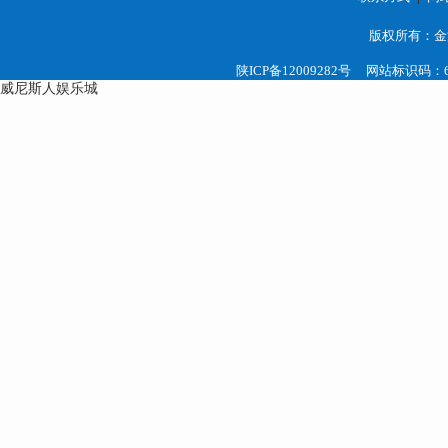
员、设备
版权所有：金
员、劳务
陕ICP备12009282号
网站标识码：61
三、培训
威尼斯人娱乐城
培训采取
少于5天（
监督参培
四、报名
本单位正
性不超过6
列条件之
（1）具
现场职业
（2）具