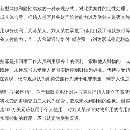
新型腐败和隐性腐败的一种表现形式，对此类案件的定性处理，
成具体合意、行贿人是否具备财产给付能力以及受贿人是否实施
用职务便利，为蒋某某、刘某某在承揽工程项目及工程款拨付等
备支付能力，且二人希望通过给付"感谢费"与刘达形成稳定利
贿罪是指国家工作人员利用职务上的便利，索取他人财物的，或
既遂、未遂应当以受贿人是否实际控制财物为标准。代持型受贿
外在表现，便有观点认为此类受贿行为属于犯罪未遂，辩护人也
围猎"与"被围猎"、你予我取关系让刘达与两名行贿人建立了高
将收受的财物交由二人代为保管，造成未收到财物的假象。但实
走100万美元赃款用于个人使用，对刘某某保管财物所用的专用
实际控制的程度，应当认定为受贿既遂。