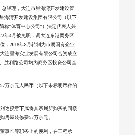
"）总经理，大连市星海湾开发建设管
市星海湾开发建设集团有限公司（以下
简称"体育中心公司"）法定代表人兼
22年4月被免职，调大连东港商务区
，2018年8月转制为市属国有企业
大连星海实业发展有限公司合资成立
司、胜利路公司均为商务区投资公司全
57万余元人民币（以下未标明币种的
修。刘达授意下属将其亲属所购买的同楼
购房屋装修费57万余元。
记、董事长等职务上的便利，在工程承