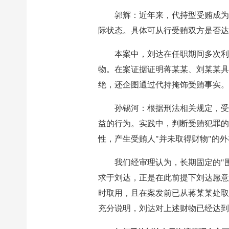
郭辉：近年来，代持型受贿成为
际状态。具体可从行受贿双方是否达
本案中，刘达在任职期间多次利
物。在案证据证明蒋某某、刘某某具
绝，还企图通过代持掩饰受贿事实。
孙锡河：根据刑法相关规定，受
益的行为。实践中，判断受贿犯罪的
性，产生受贿人"并未取得财物"的
我们经审理认为，长期固定的"
求于刘达，正是在此前提下刘达愿意
时取用，且在案发前已从蒋某某处取
充分说明，刘达对上述财物已经达到