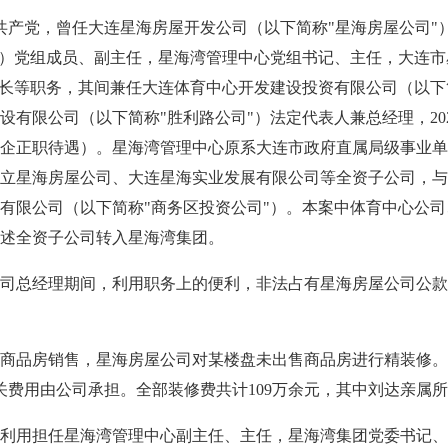
中国共产党，曾任大连星海房屋开发公司（以下简称"星海房屋公司
"）党组成员、副主任，星海湾管理中心党组书记、主任，大连
事长等职务，其间兼任大连体育中心开发建设投资有限公司（以下
设有限公司（以下简称"胜利路公司"）法定代表人兼总经理，20
企正职待遇）。星海湾管理中心原系大连市政府直属局级事业单位
立星海房屋公司、大连星海实业发展有限公司等全资子公司，与
有限公司（以下简称"商务区投资公司"）。本案中体育中心公
述全资子公司转入星海湾集团。
司总经理期间，利用职务上的便利，非法占有星海房屋公司公款
，为方便商品房销售，星海房屋公司对某楼盘未出售商品房进行精装
关费用由公司承担。全部装修费共计109万余元，其中刘达亲属所
年，刘达利用担任星海湾管理中心副主任、主任，星海湾集团党委书