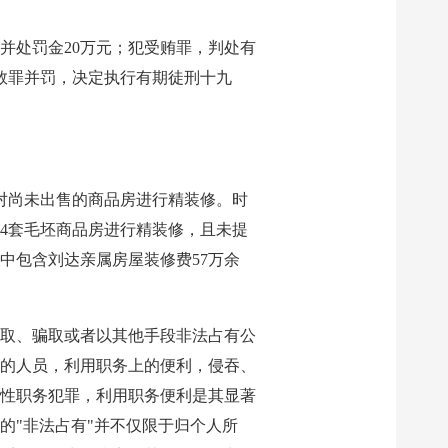
，并处罚金20万元；犯受贿罪，判处有
数罪并罚，决定执行有期徒刑十九
，对尚未出售的商品房进行精装修。时
4套毛坯商品房进行精装修，且未提
其中包含刘达亲属房屋装修费57万余
取、骗取或者以其他手段非法占有公
的人员，利用职务上的便利，侵吞、
性职务犯罪，利用职务便利是其显著
的"非法占有"并不仅限于归个人所