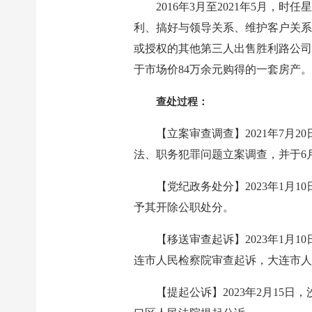
2016年3月至2021年5月
利、搞好与领导关系、维护客户关系
或授权的其他第三人出售胜利路公司
于市场价84万余元购得的一套房产
查处过程：
【立案审查调查】2021年7月
法、职务犯罪问题立案调查，并于6
【党纪政务处分】2023年1
予其开除公职处分。
【移送审查起诉】2023年1
连市人民检察院审查起诉，大连市人
【提起公诉】2023年2月1