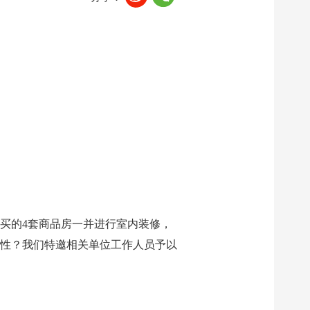
买的4套商品房一并进行室内装修，
性？我们特邀相关单位工作人员予以