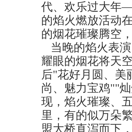
代、欢乐过大年—
的焰火燃放活动
的烟花璀璨腾空
当晚的焰火表演
耀眼的烟花将天
后"花好月圆、美
尚、魅力宝鸡""
现，焰火璀璨、
里，有的似万朵
盟大桥直泻而下